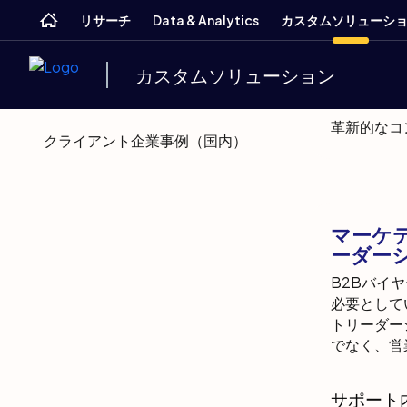
Skip
Skip
Skip
Home
リサーチ
Data & Analytics
カスタムソリューシ
to
to
to
main
search
footer
信頼
概要
カスタムソリューション
ソリューション
革新的なコ
クライアント企業事例（国内）
マーケ
ーダー
B2Bバイ
必要として
トリーダー
でなく、営
サポート