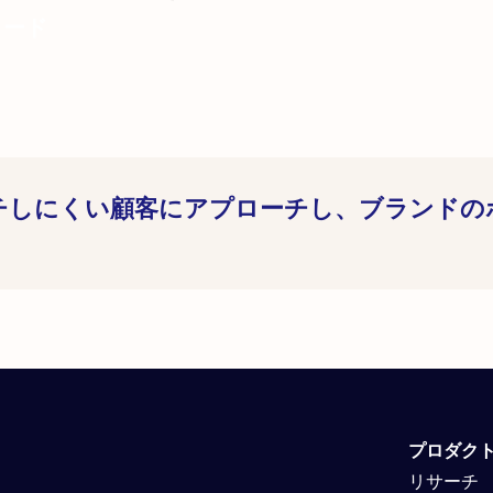
テ
ィ
ロード
ン
グ
の
交
差
点
に
チしにくい顧客にアプローチし、ブランドの
お
け
る
戦
略
的
課
題
s
の
解
決
プロダク
リサーチ
）