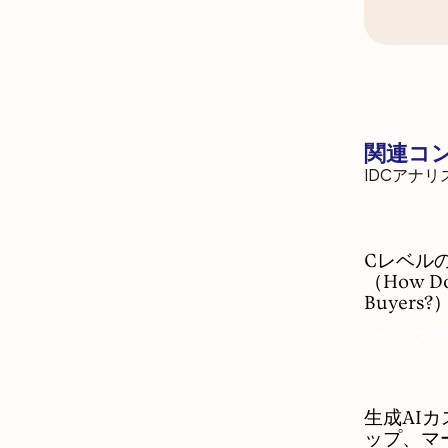
関連コ
IDCアナ
C
Cレベル
レ
（How Do 
ベ
Buyers?
ル
ケース
の
購
買
者
生
生成AI
に
成
ップ、マ