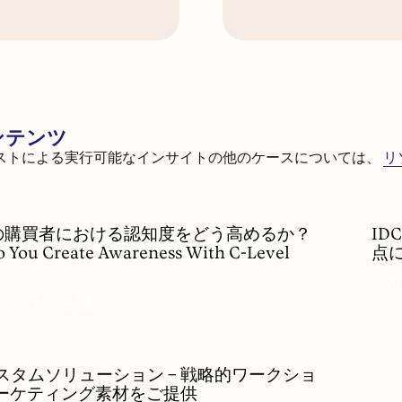
ンテンツ
リストによる実行可能なインサイトの他のケースについては、
リ
IDC
の購買者における認知度をどう高めるか？
ID
Cus
You Create Awareness With C-Level
点
Sol
）
ダ
–
スタディを読む
AI
と
マ
ー
カスタムソリューション – 戦略的ワークショ
ケ
ーケティング素材をご提供