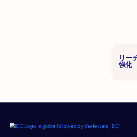
お
AI
け
ダウン
カ
る
ス
認
タ
知
ム
度
ソ
を
リ
ど
ュ
う
ー
リー
高
シ
強化
め
ョ
る
ン
か？
–
（How
戦
Do
略
You
的
Create
Legal Links
Home
ワ
Awarenes
ー
With
ク
C-
シ
Level
ョ
Buyers?