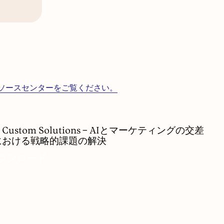
ソースセンターをご覧ください。
C Custom Solutions – AIとマーケティングの交差
tom
における戦略的課題の解決
utions
ウンロード