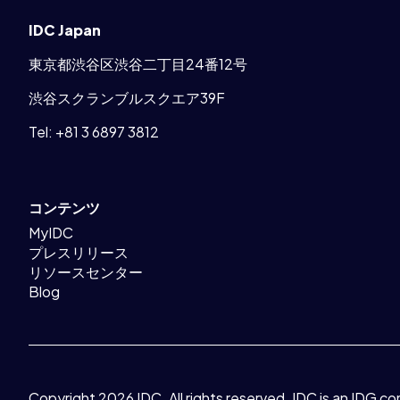
ッ
プ、
IDC Japan
マ
ー
東京都渋谷区渋谷二丁目24番12号
ケ
テ
渋谷スクランブルスクエア39F
ィ
Tel:
+81 3 6897 3812
ン
グ
素
材
コンテンツ
を
ご
MyIDC
提
プレスリリース
供
リソースセンター
Blog
Copyright 2026 IDC. All rights reserved. IDC is an IDG c